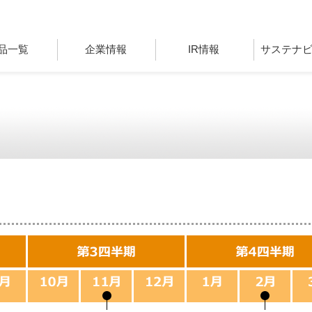
品一覧
企業情報
IR情報
サステナ