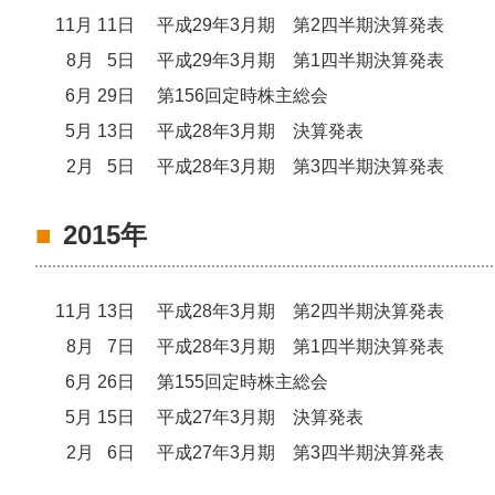
11月 11日
平成29年3月期 第2四半期決算発表
8月 5日
平成29年3月期 第1四半期決算発表
6月 29日
第156回定時株主総会
5月 13日
平成28年3月期 決算発表
2月 5日
平成28年3月期 第3四半期決算発表
2015年
11月 13日
平成28年3月期 第2四半期決算発表
8月 7日
平成28年3月期 第1四半期決算発表
6月 26日
第155回定時株主総会
5月 15日
平成27年3月期 決算発表
2月 6日
平成27年3月期 第3四半期決算発表