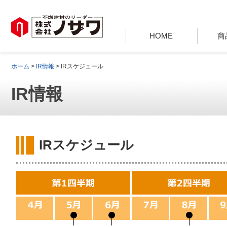
HOME
商
ホーム
>
IR情報
> IRスケジュール
IR情報
IRスケジュール