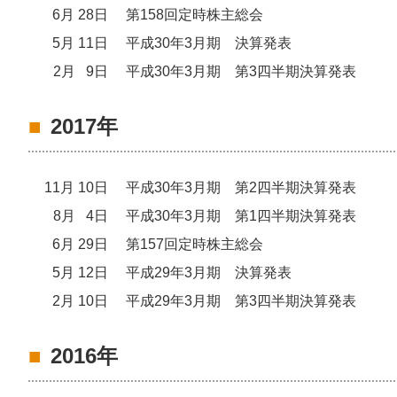
6月 28日
第158回定時株主総会
5月 11日
平成30年3月期 決算発表
2月 9日
平成30年3月期 第3四半期決算発表
2017年
11月 10日
平成30年3月期 第2四半期決算発表
8月 4日
平成30年3月期 第1四半期決算発表
6月 29日
第157回定時株主総会
5月 12日
平成29年3月期 決算発表
2月 10日
平成29年3月期 第3四半期決算発表
2016年