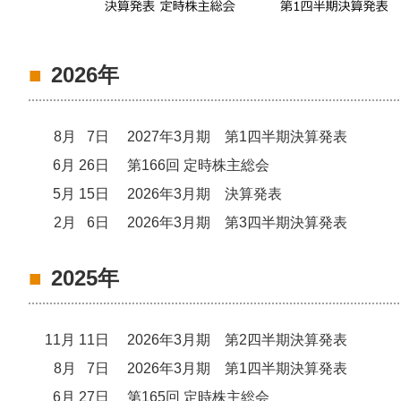
2026年
8月 7日
2027年3月期 第1四半期決算発表
6月 26日
第166回 定時株主総会
5月 15日
2026年3月期 決算発表
2月 6日
2026年3月期 第3四半期決算発表
2025年
11月 11日
2026年3月期 第2四半期決算発表
8月 7日
2026年3月期 第1四半期決算発表
6月 27日
第165回 定時株主総会