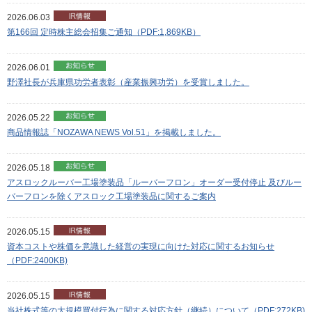
2026.06.03
第166回 定時株主総会招集ご通知（PDF:1,869KB）
2026.06.01
野澤社長が兵庫県功労者表彰（産業振興功労）を受賞しました。
2026.05.22
商品情報誌「NOZAWA NEWS Vol.51」を掲載しました。
2026.05.18
アスロックルーバー工場塗装品「ルーバーフロン」オーダー受付停止 及びルー
バーフロンを除くアスロック工場塗装品に関するご案内
2026.05.15
資本コストや株価を意識した経営の実現に向けた対応に関するお知らせ
（PDF:2400KB)
2026.05.15
当社株式等の大規模買付行為に関する対応方針（継続）について（PDF:272KB)