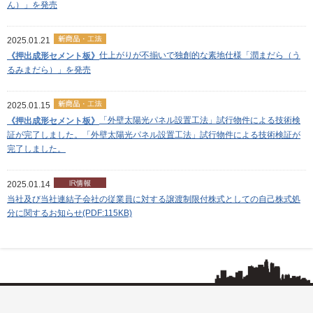
ん）」を発売
2025.01.21
仕上がりが不揃いで独創的な素地仕様「潤まだら（う
《押出成形セメント板》
るみまだら）」を発売
2025.01.15
「外壁太陽光パネル設置工法」試行物件による技術検
《押出成形セメント板》
証が完了しました。「外壁太陽光パネル設置工法」試行物件による技術検証が
完了しました。
2025.01.14
当社及び当社連結子会社の従業員に対する譲渡制限付株式としての自己株式処
分に関するお知らせ(PDF:115KB)